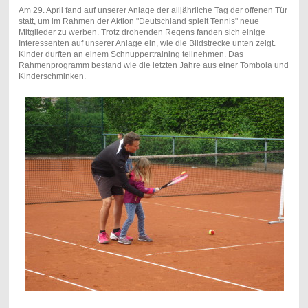
Am 29. April fand auf unserer Anlage der alljährliche Tag der offenen Tür
statt, um im Rahmen der Aktion "Deutschland spielt Tennis" neue
Mitglieder zu werben. Trotz drohenden Regens fanden sich einige
Interessenten auf unserer Anlage ein, wie die Bildstrecke unten zeigt.
Kinder durften an einem Schnuppertraining teilnehmen. Das
Rahmenprogramm bestand wie die letzten Jahre aus einer Tombola und
Kinderschminken.